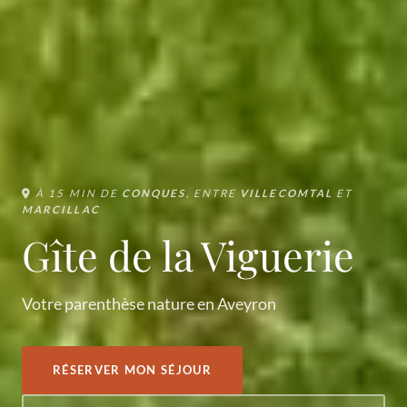
À 15 MIN DE
CONQUES
, ENTRE
VILLECOMTAL
ET
MARCILLAC
Gîte de la Viguerie
Votre parenthèse nature en Aveyron
RÉSERVER MON SÉJOUR