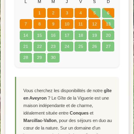
L
M
M
J
V
S
D
1
2
3
4
5
6
7
8
9
10
11
12
13
14
15
16
17
18
19
20
21
22
23
24
25
26
27
28
29
30
Vous cherchez les disponibilités de notre
gîte
en Aveyron
? Le Gîte de la Viguerie est une
maison indépendante et de charme,
idéalement située entre
Conques
et
Marcillac-Vallon
, pour des séjours en duo au
cœur de la nature. Sur un domaine d'un