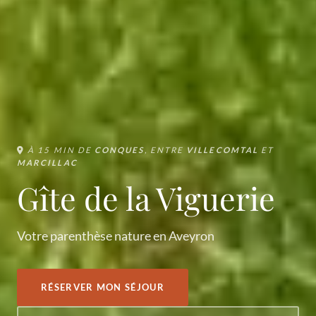
À 15 MIN DE
CONQUES
, ENTRE
VILLECOMTAL
ET
MARCILLAC
Gîte de la Viguerie
Votre parenthèse nature en Aveyron
RÉSERVER MON SÉJOUR