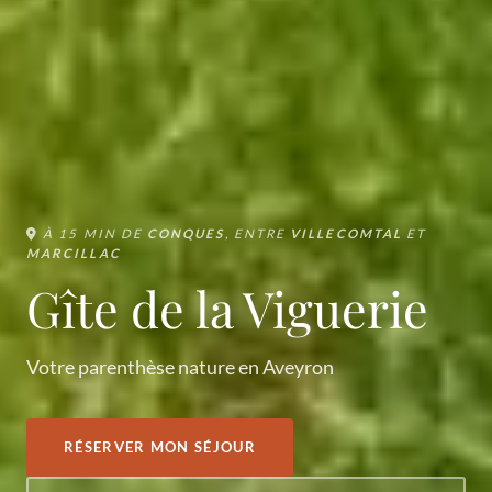
À 15 MIN DE
CONQUES
, ENTRE
VILLECOMTAL
ET
MARCILLAC
Gîte de la Viguerie
Votre parenthèse nature en Aveyron
RÉSERVER MON SÉJOUR